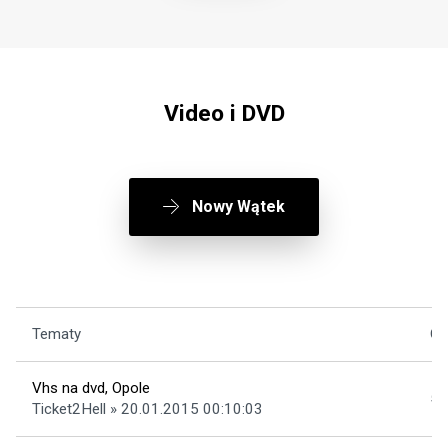
Video i DVD
Nowy Wątek
Tematy
Od
Vhs na dvd, Opole
5
Ticket2Hell » 20.01.2015 00:10:03