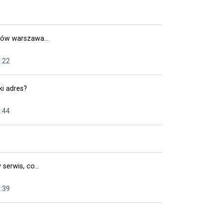
ów warszawa...
:22
ki adres?
:44
 serwis, co...
:39